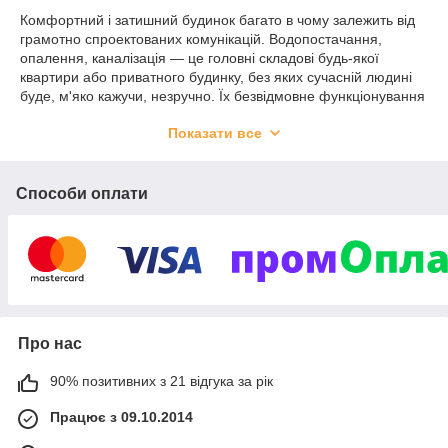
Комфортний і затишний будинок багато в чому залежить від
грамотно спроектованих комунікацій. Водопостачання,
опалення, каналізація — це головні складові будь-якої
квартири або приватного будинку, без яких сучасній людині
буде, м'яко кажучи, незручно. Їх безвідмовне функціонування
вимагає якісного обладнання та комплектуючих, які можна
Показати все
придбати в нашому інтернет-магазині.
Наша компанія утворилася ще 10 років тому, і займалася
оптовими поставками інженерної сантехніки, обладнання для
Способи оплати
опалення та водопостачання, комплектуючими для
каналізації. За цей час ми обслужили понад 15000 клієнтів,
які залишилися задоволені якістю товарів і роботи. На даний
момент, ми приймаємо більше 600 замовлень в місяць,
третина з яких постійні клієнти та нові, які прийшли за
рекомендаціями.
Про нас
Комплектуючі для водопостачання і
каналізації
90% позитивних з 21 відгука за рік
Працює з 09.10.2014
Каталог нашого інтернет-магазину включає продукцію від