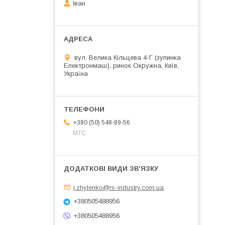
Іван
вул. Велика Кільцева 4-Г (зупинка
Електронмаш), ринок Окружна, Київ,
Україна
+380 (50) 548-89-56
МТС
i.zhylenko@rs-industry.com.ua
+380505488956
+380505488956