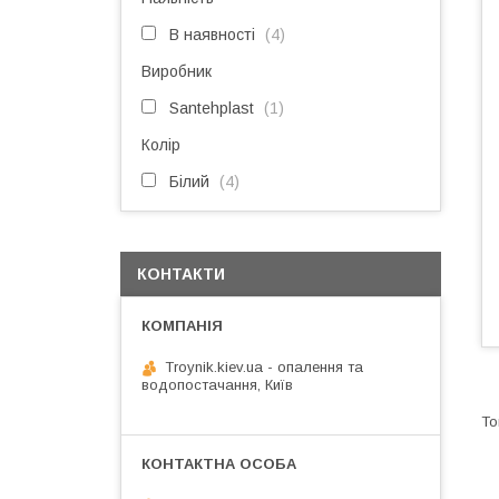
В наявності
4
Виробник
Santehplast
1
Колір
Білий
4
КОНТАКТИ
Troynik.kiev.ua - опалення та
водопостачання, Київ