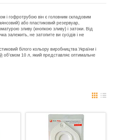
азом і гофротрубою він є головним складовим
аянсовий) або пластиковий резервуар,
атурою зливу (кнопкою зливу) і затоки. Від
ка залежить, не затопите ви сусідів і не
стиковий білого кольору виробництва України і
ай
об'ємом 10 л, який представляє оптимальне