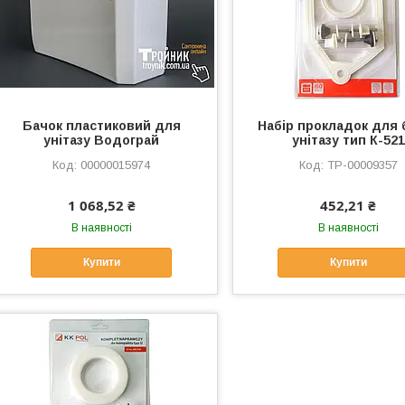
Бачок пластиковий для
Набір прокладок для 
унітазу Водограй
унітазу тип К-521
00000015974
ТР-00009357
1 068,52 ₴
452,21 ₴
В наявності
В наявності
Купити
Купити