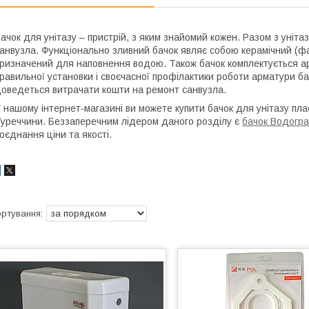
ачок для унітазу – пристрій, з яким знайомий кожен. Разом з уніт
анвузла. Функціонально зливний бачок являє собою керамічний (ф
ризначений для наповнення водою. Також бачок комплектується арм
равильної установки і своєчасної профілактики роботи арматури бач
оведеться витрачати кошти на ремонт санвузла.
 нашому інтернет-магазині ви можете купити бачок для унітазу пла
уреччини. Беззаперечним лідером даного розділу є
бачок Водогр
оєднання ціни та якості.