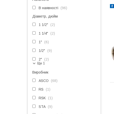
В наявності
96
Діаметр, дюйм
1 1/2"
2
1 1/4"
2
1"
6
1/2"
9
2"
2
Ще 1
Виробник
ASCO
68
RS
1
RSK
1
STA
9