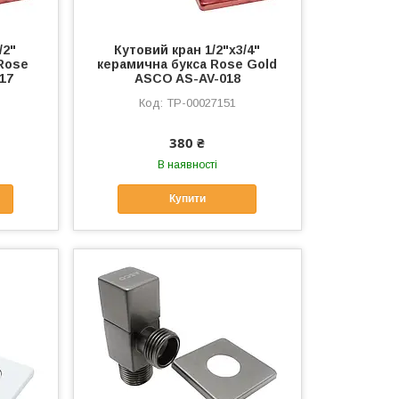
/2"
Кутовий кран 1/2"х3/4"
Rose
керамична букса Rose Gold
17
ASCO AS-AV-018
ТР-00027151
380 ₴
В наявності
Купити