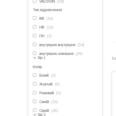
VALOGIN
34
Тип підключення
ВВ
10
НВ
12
ПН
2
внутрішня-внутрішня
54
внутрішня-зовнішня
25
Ще 1
Колір
Білий
2
Жовтий
5
Рожевий
2
Синій
10
Сірий
25
Ще 2