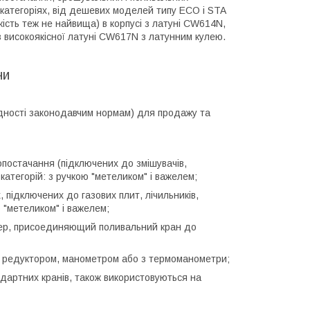
х категоріях, від дешевих моделей типу ECO і STA
якість теж не найвища) в корпусі з латуні CW614N,
з високоякісної латуні CW617N з латунним кулею.
ни
відності законодавчим нормам) для продажу та
постачання (підключених до змішувачів,
категорій: з ручкою "метеликом" і важелем;
 підключених до газових плит, лічильників,
ю "метеликом" і важелем;
цер, присоединяющий поливальний кран до
, редуктором, манометром або з термоманометри;
дартних кранів, також використовуються на