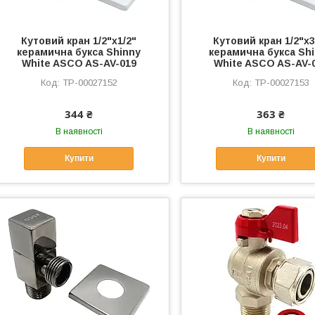
Кутовий кран 1/2"х1/2"
Кутовий кран 1/2"х3
керамична букса Shinny
керамична букса Sh
White ASCO AS-AV-019
White ASCO AS-AV-
ТР-00027152
ТР-00027153
344 ₴
363 ₴
В наявності
В наявності
Купити
Купити