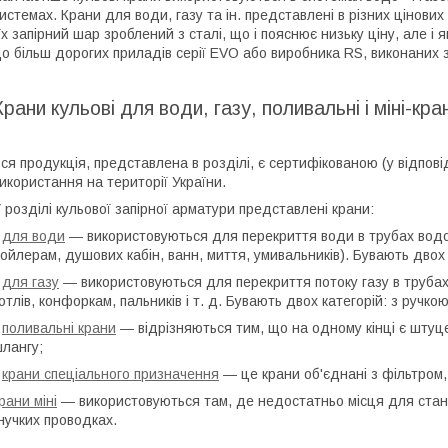
истемах. Крани для води, газу та ін. представлені в різних цінови
їх запірний шар зроблений з сталі, що і пояснює низьку ціну, але і 
о більш дорогих приладів серії EVO або виробника RS, виконаних 
Крани кульові для води, газу, поливальні і міні-кра
ся продукція, представлена в розділі, є сертифікованою (у відпо
икористання на території України.
 розділі кульової запірної арматури представлені крани:
•
для води
― використовуються для перекриття води в трубах водо
ойлерам, душових кабін, ванн, миття, умивальників). Бувають двох 
•
для газу
― використовуються для перекриття потоку газу в трубах,
отлів, конфоркам, пальників і т. д. Бувають двох категорій: з ручко
•
поливальні крани
― відрізняються тим, що на одному кінці є шту
лангу;
•
крани спеціального призначення
― це крани об'єднані з фільтром
рани міні
― використовуються там, де недостатньо місця для стан
нучких проводках.