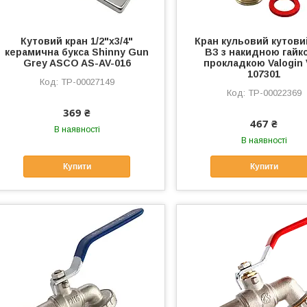
Кутовий кран 1/2"х3/4"
Кран кульовий кутовий
керамична букса Shinny Gun
ВЗ з накидною гайко
Grey ASCO AS-AV-016
прокладкою Valogin
107301
ТР-00027149
ТР-00022369
369 ₴
467 ₴
В наявності
В наявності
Купити
Купити