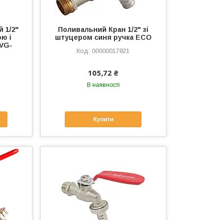
 1/2"
Поливальний Кран 1/2" зі
ю і
штуцером синя ручка ЕСО
 VG-
00000017821
105,72 ₴
В наявності
Купити