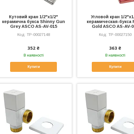
Кутовий кран 1/2"х1/2"
Угловой кран 1/2"х1
керамична букса Shinny Gun
керамическая-букса 
Grey ASCO AS-AV-015
Gold ASCO AS-AV-0
ТР-00027148
ТР-00027150
352 ₴
363 ₴
В наявності
В наявності
Купити
Купити