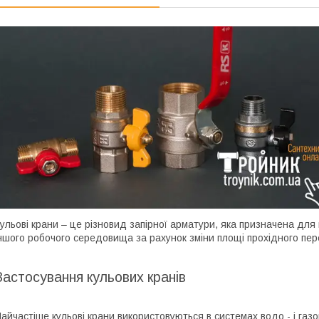
ульові крани – це різновид запірної арматури, яка призначена для
ншого робочого середовища за рахунок зміни площі прохідного пер
Застосування кульових кранів
айчастіше кульові крани використовуються в системах водо - і газ