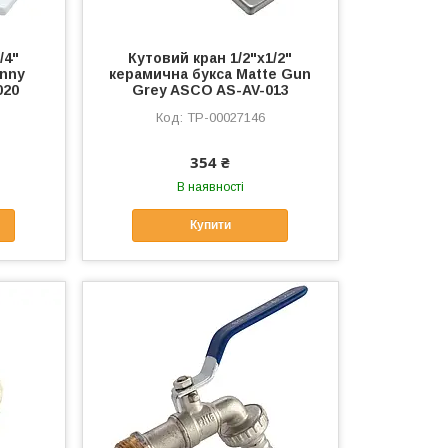
/4"
Кутовий кран 1/2"х1/2"
inny
керамична букса Matte Gun
020
Grey ASCO AS-AV-013
ТР-00027146
354 ₴
В наявності
Купити