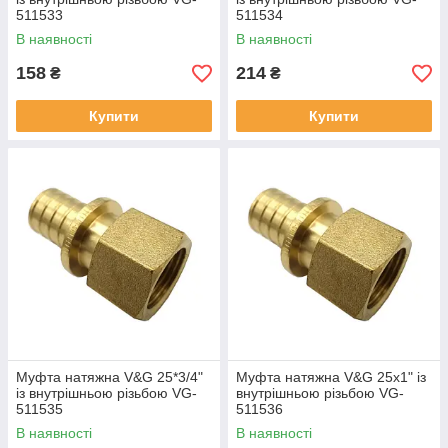
511533
511534
В наявності
В наявності
158
214
₴
₴
Купити
Купити
Муфта натяжна V&G 25*3/4"
Муфта натяжна V&G 25x1" із
із внутрішньою різьбою VG-
внутрішньою різьбою VG-
511535
511536
В наявності
В наявності