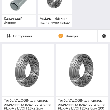
Реалізовані нами поліпропіленові фітинги для
поліетиленових труб відповідають високим європейським
стандартам якості.
Каналізаційні
Аксіальні фітинги
У нашому магазині також представлені обтискні, каналізаційні
фітинги
під натяжне кільце
і фітинги фітинги під прес.
«Трійник» – відмінна продукція від перевірених виробників!
Сортування
0
Фільтри
Труба VALOGIN для систем
Труба VALOGIN для систем
опалення та водопостачання
опалення та водопостачання
PEX-A з EVOH 16х2,2мм
PEX-A з EVOH 20х2,8мм 200