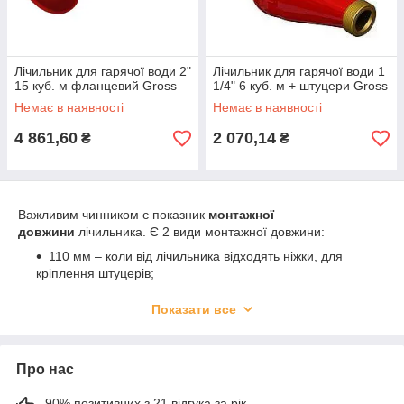
Лічильник для гарячої води 2"
Лічильник для гарячої води 1
15 куб. м фланцевий Gross
1/4" 6 куб. м + штуцери Gross
Немає в наявності
Немає в наявності
4 861,60
2 070,14
₴
₴
Важливим чинником є показник
монтажної
довжини
лічильника. Є 2 види монтажної довжини:
110 мм – коли від лічильника відходять ніжки, для
кріплення штуцерів;
80 мм – кріплення для штуцерів не виходять за
Показати все
кордон лічильника.
Допустимые
температурные режимы
применения
счетчиков для воды:
Про нас
Для внешней среды (воздух): от 5 до 50 градусов по
Цельсию ;
90% позитивних з 21 відгука за рік