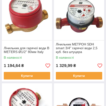
Максимальна пропускна здатність впливає на обсяг води,
який лічильник може пропустити через себе за 1 годину.
Наявність певного лічильника потрібно уточнювати у
менеджера, зателефонувавши по телефону або залишивши
заявку.
Лічильник МЕТРОН SDН
Лічильник для гарячої води B
smart 3/4" гарячої води 2,5
METERS Ø1/2" 80мм Italy
куб. без штуцера
В наявності
В наявності
1 194,64
1 329,99
₴
₴
Купити
Купити