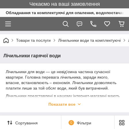
Чекаємо на ваші замовлення
Обладнання та комплектуючі для опалення, водопостачання 
Товари та послуги
Лічильники води та комплектуючі
Лічильники гарячої води
Лічильники для води ― це невід'ємна частина сучасної
квартири. Головна перевага лічильника, заради якого,
власне, встановлюють – економія. Лічильники дозволяють
платити лише за той обсяг води, який був витрачений.
Лічильники представлені в нашому інтернет-магазині мають
всю потрібну документацію,
сертифікати
відповідності
Показати все
державним стандартам, а також
гарантію
від виробника (у
кожної позиції термін гарантії в описі).:
Gross
( 36 місяців);
Сортування
0
Фільтри
Valtec
(24 місяці);