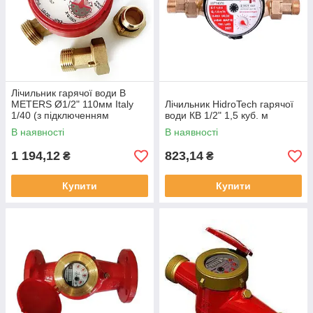
Лічильник гарячої води B
METERS Ø1/2" 110мм Italy
Лічильник HidroTech гарячої
1/40 (з підключенням
води КВ 1/2" 1,5 куб. м
датчика)
В наявності
В наявності
1 194,12
823,14
₴
₴
Купити
Купити