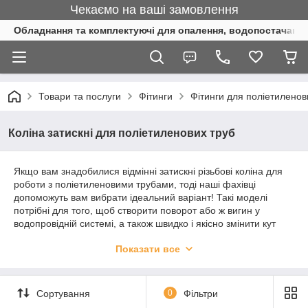
Чекаємо на ваші замовлення
Обладнання та комплектуючі для опалення, водопостачання 
Товари та послуги
Фітинги
Фітинги для поліетиленов
Коліна затискні для поліетиленових труб
Якщо вам знадобилися відмінні затискні різьбові коліна для
роботи з поліетиленовими трубами, тоді наші фахівці
допоможуть вам вибрати ідеальний варіант! Такі моделі
потрібні для того, щоб створити поворот або ж вигин у
водопровідній системі, а також швидко і якісно змінити кут
труби. Також деталі будуть корисні під час формування
Показати все
зовнішнього водопроводу або ж поливальної системи.
Найчастіше їх застосовують для транспортування холодної
води.
Сортування
0
Фільтри