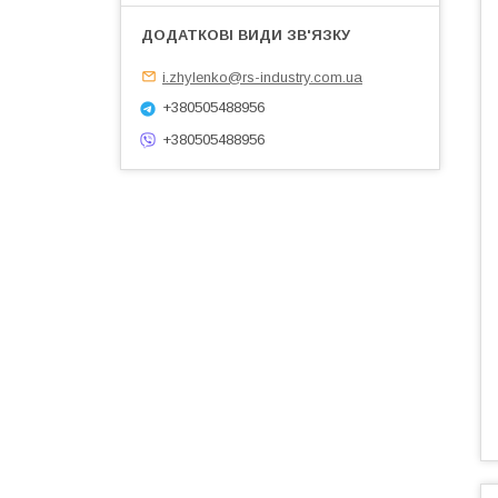
i.zhylenko@rs-industry.com.ua
+380505488956
+380505488956