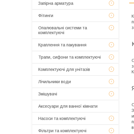
Запірна арматура
Фітинги
К
п
з
Опалювальні системи та
комплектуючі
Краплення та пакування
Трапи, сифони та комплектуючі
О
з
Комплектуючі для унітазів
К
Лічильники води
Змішувачі
С
Аксесуари для ванної кімнати
З
и
Насоси та комплектуючі
п
в
Фільтри та комплектуючі