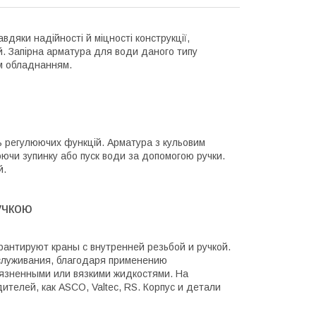
вдяки надійності й міцності конструкції,
й. Запірна арматура для води даного типу
им обладнанням.
ть регулюючих функцій. Арматура з кульовим
юючи зупинку або пуск води за допомогою ручки.
й.
ручкою
антируют краны с внутренней резьбой и ручкой.
служивания, благодаря применению
рязненными или вязкими жидкостями. На
телей, как ASCO, Valtec, RS. Корпус и детали