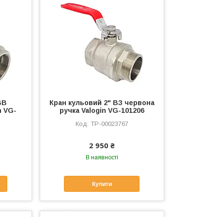
ВВ
Кран кульовий 2" ВЗ червона
n VG-
ручка Valogin VG-101206
ТР-00023767
2 950 ₴
В наявності
Купити