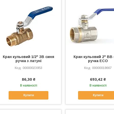
Кран кульовий 1/2" ЗВ синя
Кран кульовий 2" ВВ
ручка з латуні
ручка ЕСО
00000023953
00000018667
86,30 ₴
693,42 ₴
В наявності
В наявності
Купити
Купити