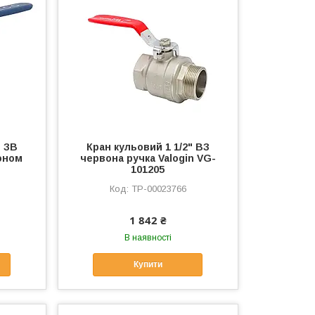
" ЗВ
Кран кульовий 1 1/2" ВЗ
коном
червона ручка Valogin VG-
101205
ТР-00023766
1 842 ₴
В наявності
Купити