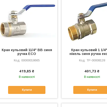
Кран кульовий 11/4" ВВ синя
Кран кульовий 1 1/4
ручка ЕСО
нікель синя ручка е
00000018665
ТР-00008128
419,85 ₴
401,73 ₴
В наявності
В наявності
Купити
Купити