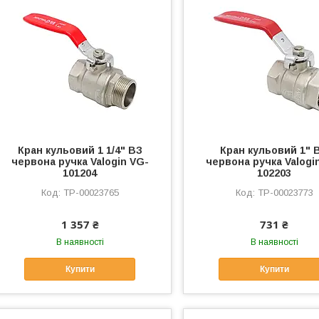
Кран кульовий 1 1/4" ВЗ
Кран кульовий 1" 
червона ручка Valogin VG-
червона ручка Valogi
101204
102203
ТР-00023765
ТР-00023773
1 357 ₴
731 ₴
В наявності
В наявності
Купити
Купити