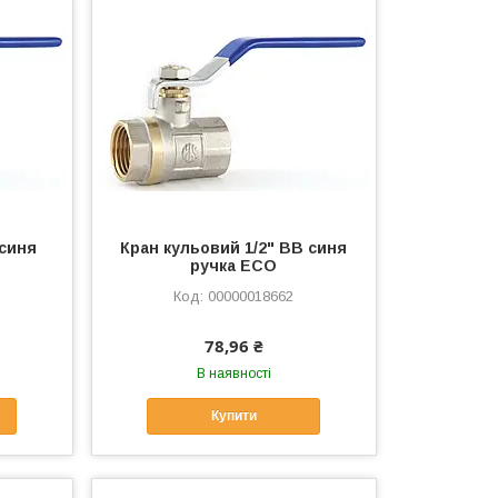
 синя
Кран кульовий 1/2" ВВ синя
ручка ЕСО
00000018662
78,96 ₴
В наявності
Купити