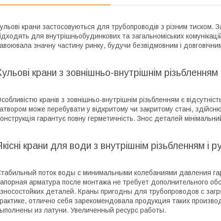
ульові крани застосовуються для трубопроводів з різним тиском. За
ідходять для внутрішньобудинкових та загальноміських комунікаці
авоювала значну частину ринку, будучи безвідмовним і довговічн
Кульові крани з зовнішньо-внутрішнім різьбленням
собливістю кранів з зовнішньо-внутрішнім різьбленням є відсутніс
атвором може перебувати у відкритому чи закритому стані, здійсн
онструкція гарантує повну герметичність. Знос деталей мінімальни
Якісні крани для води з внутрішнім різьбленням і 
табильный поток воды с минимальными колебаниями давления гар
апорная арматура после монтажа не требует дополнительного об
зносостойких деталей. Краны пригодны для трубопроводов с заг
рактике, отлично себя зарекомендовала продукция таких производи
ыполнены из латуни. Увеличенный ресурс работы.