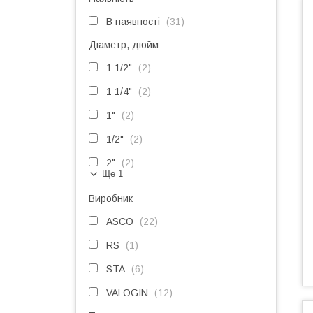
В наявності
31
Діаметр, дюйм
1 1/2"
2
1 1/4"
2
1"
2
1/2"
2
2"
2
Ще 1
Виробник
ASCO
22
RS
1
STA
6
VALOGIN
12