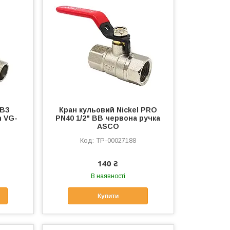
 ВЗ
Кран кульовий Nickel PRO
n VG-
PN40 1/2" ВВ червона ручка
ASCO
ТР-00027188
140 ₴
В наявності
Купити