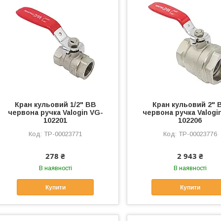
Кран кульовий 1/2" ВВ
Кран кульовий 2" 
червона ручка Valogin VG-
червона ручка Valogi
102201
102206
ТР-00023771
ТР-00023776
278 ₴
2 943 ₴
В наявності
В наявності
Купити
Купити