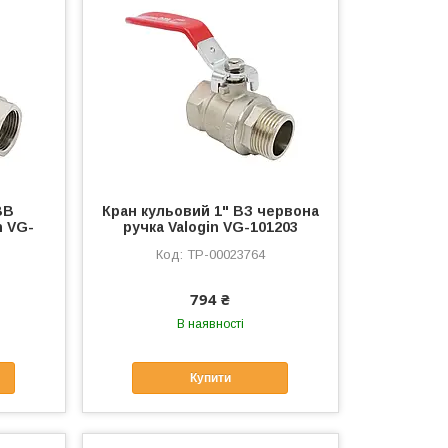
ВВ
Кран кульовий 1" ВЗ червона
n VG-
ручка Valogin VG-101203
ТР-00023764
794 ₴
В наявності
Купити