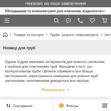
Чекаємо на ваші замовлення
Обладнання та комплектуючі для опалення, водопостачання 
Товари та послуги
Труби, шланги і комплектуючі
Інс
Ножиці для труб
Одним із дуже важливих інструментів для кожного сантехніка
є труборіз для пластикових труб. Виходячи з того, що
поліпропіленові труби і фітинги отримують все більше
застосування, користуватися ножицями для різання труб
сантехнікам і монтажникам доводиться все частіше.
Показати все
Переваги ножиць для труб
Сортування
0
Фільтри
Від якості інструменту залежить якість і швидкість роботи.