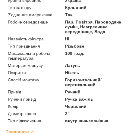
Країна виробник
Україна
Тип затвору
Кульовий
З'єднання американка
Так
Робоче середовище
Пар, Повітря, Пароводяна
суміш, Неагресивне
середовище, Вода
Наявність фільтра
Ні
Тип приєднання
Різьбове
Максимальна робоча
100 град.
температура
Матеріал корпусу
Латунь
Покриття
Нікель
Спосіб монтажу
Горизонтальний/
вертикальний
Привід
Ручний
Ручний привід
Ручка важіль
Колір
Червоний
Діаметр крана
2"
Тип підключення
внутрішня-зовнішня
Приховати