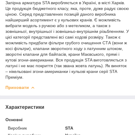
Запірна арматура STA виробляється в Україні, в місті Харків.
Це продукція бюджетного класу, яка, проте, дуже радує своєю
ціною. Серед представлених позицій даного виробника
найширший асортимент є у кульових кранів. Є можливість
вибрати модель з ручкою або з метеликом, а також з
зовнішньої, внутрішньої і зовнішньо-внутрішнім різьбленням. У
цієї категорії представлені всі самі ходові розміру. Також є
можливість придбати фільтри грубого очищення СТА (вони ж
косі фільтри), клапани зворотного ходу з латунним штоком,
зворотні клапани для байпасів, крани Маєвського, прямі і
кутові згони-американки. Вся продукція STA виготовляється з
латуні і не має покриття (так звана жовта латунь). Як виняток
– нікельовані згони-американки і кульові крани серії STA
Преміум.
Приховати
Характеристики
Основні
Виробник
STA