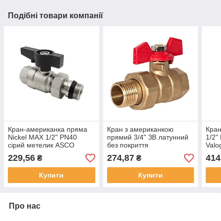
Подібні товари компанії
Кран-американка пряма
Кран з американкою
Кран
Nickel MAX 1/2" PN40
прямий 3/4" ЗВ латунний
1/2"
сірий метелик ASCO
без покриття
Valo
229,56
274,87
414
₴
₴
Купити
Купити
Про нас