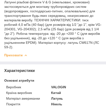
Латунні різьбові фітинги V & G (нікельовані, хромовані)
застосовуються для монтажу трубопровідних систем
(водопровідних, господарсько-питних, опалювальних) для
транспортування будь-яких середовищ, неагресивних до
матеріалів виробу. ТЕХНІЧНІ ХАРАКТЕРИСТИКИ: тиск
робочий 4,0 мПа (40 бар) (для розмірів від 1/2 "до 1", крім VG-
204301, VG-204302); 2,5 мПа (25 бар) (для розмірів від 1 1/4
"до 2"). Робоча температура: від -20 до +200 ° С (для виробів
без ущільнення), від -20 до +120 ° С (для виробів з
ущільненням EPDM). Матеріал корпусу: латунь CW617N (ЛС
59-2).
Приховати
Характеристики
Основні атрибути
Виробник
VALOGIN
Країна виробник
Китай
Матеріал американки
Латунь
Покриття
Нікель