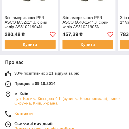
Згін американка PPR
Згін американка PPR
Згін
ASCO Ø.32x1" З, сірий
ASCO Ø.40x1/4" З, сірий
1" V
колір AS31021904N
колір AS31021905N
280,48
457,39
783
₴
₴
Купити
Купити
Про нас
90% позитивних з 21 відгука за рік
Працює з 09.10.2014
м. Київ
вул. Велика Кільцева 4-Г (зупинка Електронмаш), ринок
Окружна, Київ, Україна
Контакти
Сьогодні вихідний
Показати весь графік роботи