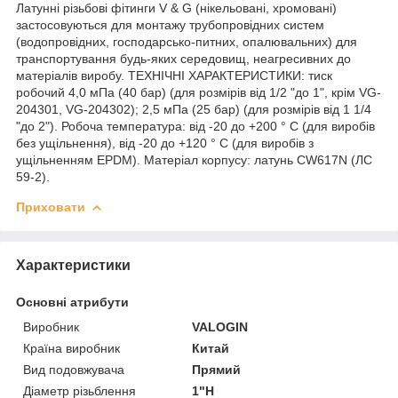
Латунні різьбові фітинги V & G (нікельовані, хромовані)
застосовуються для монтажу трубопровідних систем
(водопровідних, господарсько-питних, опалювальних) для
транспортування будь-яких середовищ, неагресивних до
матеріалів виробу. ТЕХНІЧНІ ХАРАКТЕРИСТИКИ: тиск
робочий 4,0 мПа (40 бар) (для розмірів від 1/2 "до 1", крім VG-
204301, VG-204302); 2,5 мПа (25 бар) (для розмірів від 1 1/4
"до 2"). Робоча температура: від -20 до +200 ° С (для виробів
без ущільнення), від -20 до +120 ° С (для виробів з
ущільненням EPDM). Матеріал корпусу: латунь CW617N (ЛС
59-2).
Приховати
Характеристики
Основні атрибути
Виробник
VALOGIN
Країна виробник
Китай
Вид подовжувача
Прямий
Діаметр різьблення
1"Н