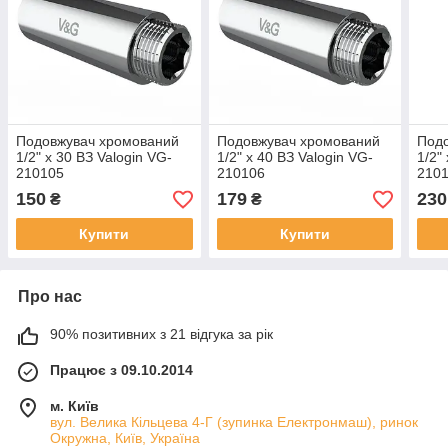
Подовжувач хромований
Подовжувач хромований
Под
1/2" x 30 ВЗ Valogin VG-
1/2" x 40 ВЗ Valogin VG-
1/2"
210105
210106
210
150
179
230
₴
₴
Купити
Купити
Про нас
90% позитивних з 21 відгука за рік
Працює з 09.10.2014
м. Київ
вул. Велика Кільцева 4-Г (зупинка Електронмаш), ринок
Окружна, Київ, Україна