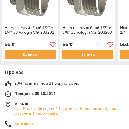
Ніпель редукційний 1/2" x
Ніпель редукційний 1/2" x
Ніпе
1/4" ЗЗ Valogin VG-203202
3/8" ЗЗ Valogin VG-203203
1/4"
56
56
551
₴
₴
Купити
Купити
Про нас
90% позитивних з 21 відгука за рік
Працює з 09.10.2014
м. Київ
вул. Велика Кільцева 4-Г (зупинка Електронмаш), ринок
Окружна, Київ, Україна
Контакти