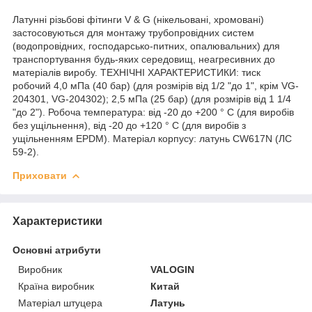
Латунні різьбові фітинги V & G (нікельовані, хромовані)
застосовуються для монтажу трубопровідних систем
(водопровідних, господарсько-питних, опалювальних) для
транспортування будь-яких середовищ, неагресивних до
матеріалів виробу. ТЕХНІЧНІ ХАРАКТЕРИСТИКИ: тиск
робочий 4,0 мПа (40 бар) (для розмірів від 1/2 "до 1", крім VG-
204301, VG-204302); 2,5 мПа (25 бар) (для розмірів від 1 1/4
"до 2"). Робоча температура: від -20 до +200 ° С (для виробів
без ущільнення), від -20 до +120 ° С (для виробів з
ущільненням EPDM). Матеріал корпусу: латунь CW617N (ЛС
59-2).
Приховати
Характеристики
Основні атрибути
Виробник
VALOGIN
Країна виробник
Китай
Матеріал штуцера
Латунь