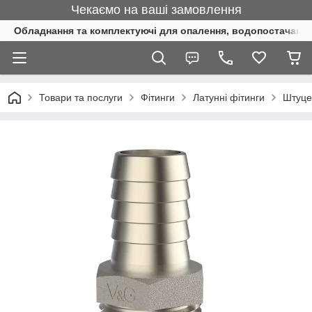
Чекаємо на ваші замовлення
Обладнання та комплектуючі для опалення, водопостачання 
Товари та послуги
Фітинги
Латунні фітинги
Штуце