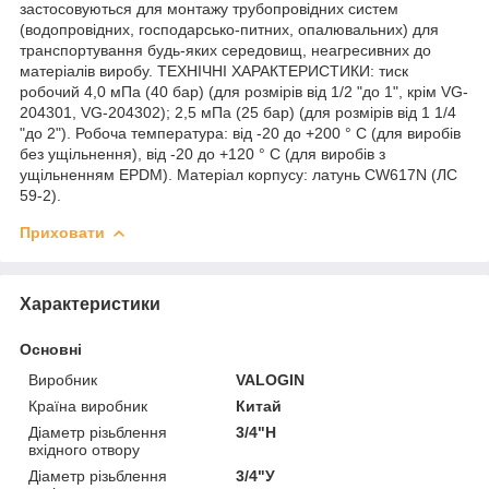
застосовуються для монтажу трубопровідних систем
(водопровідних, господарсько-питних, опалювальних) для
транспортування будь-яких середовищ, неагресивних до
матеріалів виробу. ТЕХНІЧНІ ХАРАКТЕРИСТИКИ: тиск
робочий 4,0 мПа (40 бар) (для розмірів від 1/2 "до 1", крім VG-
204301, VG-204302); 2,5 мПа (25 бар) (для розмірів від 1 1/4
"до 2"). Робоча температура: від -20 до +200 ° С (для виробів
без ущільнення), від -20 до +120 ° С (для виробів з
ущільненням EPDM). Матеріал корпусу: латунь CW617N (ЛС
59-2).
Приховати
Характеристики
Основні
Виробник
VALOGIN
Країна виробник
Китай
Діаметр різьблення
3/4"Н
вхідного отвору
Діаметр різьблення
3/4"У