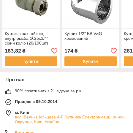
Кутник з нак.гайкою,
Кутник 1/2" ВВ V&G
Кутн
внутр.різьба Ø.25x3/4"
хромований
хро
сірий колір (20/100шт)
ASCO®
183,82
174
281
₴
₴
Купити
Купити
Про нас
90% позитивних з 21 відгука за рік
Працює з 09.10.2014
м. Київ
вул. Велика Кільцева 4-Г (зупинка Електронмаш), ринок
Окружна, Київ, Україна
Контакти