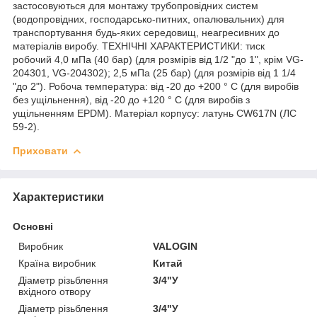
застосовуються для монтажу трубопровідних систем
(водопровідних, господарсько-питних, опалювальних) для
транспортування будь-яких середовищ, неагресивних до
матеріалів виробу. ТЕХНІЧНІ ХАРАКТЕРИСТИКИ: тиск
робочий 4,0 мПа (40 бар) (для розмірів від 1/2 "до 1", крім VG-
204301, VG-204302); 2,5 мПа (25 бар) (для розмірів від 1 1/4
"до 2"). Робоча температура: від -20 до +200 ° С (для виробів
без ущільнення), від -20 до +120 ° С (для виробів з
ущільненням EPDM). Матеріал корпусу: латунь CW617N (ЛС
59-2).
Приховати
Характеристики
Основні
Виробник
VALOGIN
Країна виробник
Китай
Діаметр різьблення
3/4"У
вхідного отвору
Діаметр різьблення
3/4"У