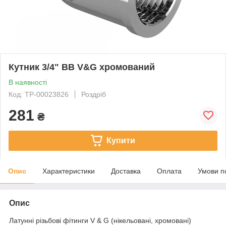
Кутник 3/4" ВВ V&G хромований
В наявності
Код: ТР-00023826
Роздріб
281
₴
Купити
Опис
Характеристики
Доставка
Оплата
Умови п
Опис
Латунні різьбові фітинги V & G (нікельовані, хромовані)