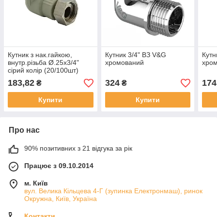
Кутник з нак.гайкою,
Кутник 3/4" ВЗ V&G
Кутн
внутр.різьба Ø.25x3/4"
хромований
хро
сірий колір (20/100шт)
ASCO®
183,82
324
174
₴
₴
Купити
Купити
Про нас
90% позитивних з 21 відгука за рік
Працює з 09.10.2014
м. Київ
вул. Велика Кільцева 4-Г (зупинка Електронмаш), ринок
Окружна, Київ, Україна
Контакти