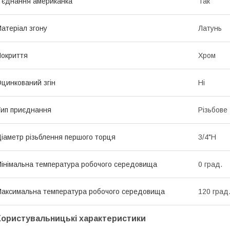
'єднання американка
Так
атеріал згону
Латунь
окриття
Хром
цинкований згін
Ні
ип приєднання
Різьбове
іаметр різьблення першого торця
3/4"Н
інімальна температура робочого середовища
0 град.
аксимальна температура робочого середовища
120 град
Користувальницькі характеристики