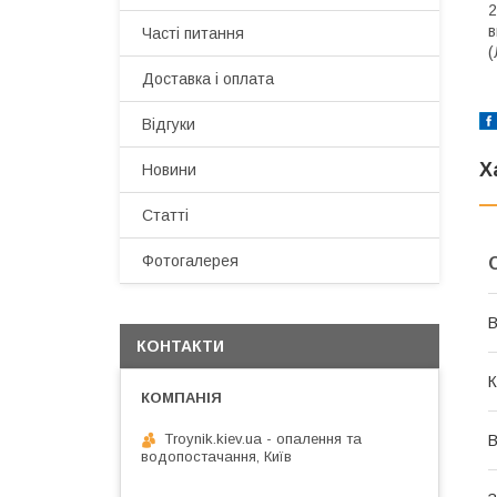
2
в
Часті питання
(
Доставка і оплата
Відгуки
Х
Новини
Статті
Фотогалерея
В
КОНТАКТИ
К
Troynik.kiev.ua - опалення та
В
водопостачання, Київ