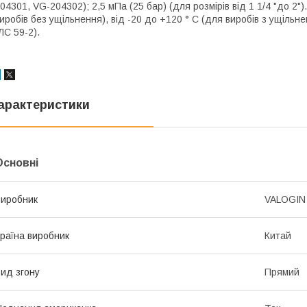
04301, VG-204302); 2,5 мПа (25 бар) (для розмірів від 1 1/4 "до 2"
иробів без ущільнення), від -20 до +120 ° С (для виробів з ущіл
ЛС 59-2).
арактеристики
Основні
иробник
VALOGIN
раїна виробник
Китай
ид згону
Прямий