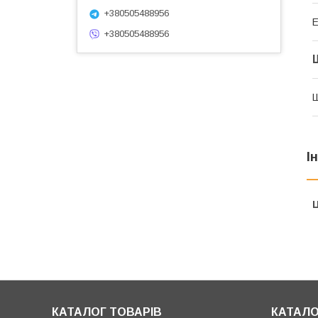
+380505488956
+380505488956
І
Ц
КАТАЛОГ ТОВАРІВ
КАТАЛО