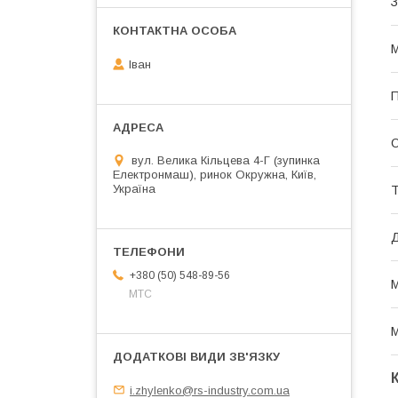
З
М
Іван
П
О
вул. Велика Кільцева 4-Г (зупинка
Електронмаш), ринок Окружна, Київ,
Україна
Т
Д
+380 (50) 548-89-56
М
МТС
М
i.zhylenko@rs-industry.com.ua