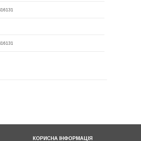
416131
416131
КОРИСНА ІНФОРМАЦІЯ