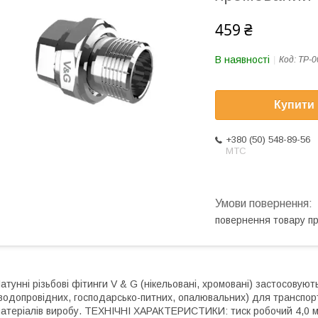
459 ₴
В наявності
Код:
ТР-0
Купити
+380 (50) 548-89-56
МТС
повернення товару п
атунні різьбові фітинги V & G (нікельовані, хромовані) застосову
водопровідних, господарсько-питних, опалювальних) для транспо
атеріалів виробу. ТЕХНІЧНІ ХАРАКТЕРИСТИКИ: тиск робочий 4,0 мПа 