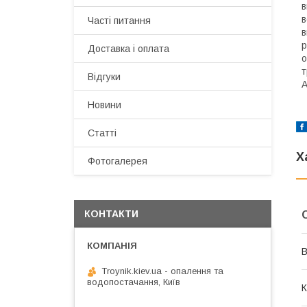
в
в
Часті питання
в
р
Доставка і оплата
о
т
Відгуки
A
Новини
Статті
Х
Фотогалерея
КОНТАКТИ
В
Troynik.kiev.ua - опалення та
водопостачання, Київ
К