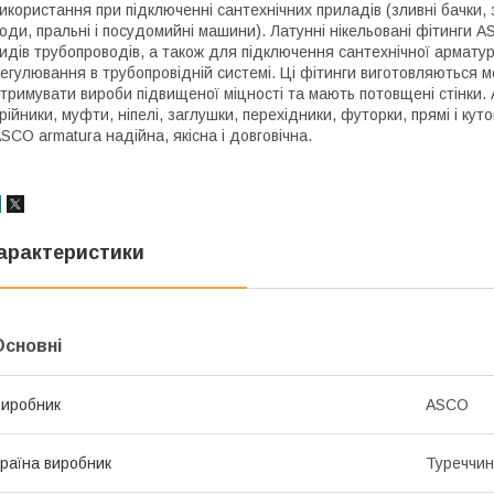
икористання при підключенні сантехнічних приладів (зливні бачки,
оди, пральні і посудомийні машини). Латунні нікельовані фітинги 
идів трубопроводів, а також для підключення сантехнічної арматур
егулювання в трубопровідній системі. Ці фітинги виготовляються
тримувати вироби підвищеної міцності та мають потовщені стінки. 
рійники, муфти, ніпелі, заглушки, перехідники, футорки, прямі і ку
SCO armatura надійна, якісна і довговічна.
арактеристики
Основні
иробник
ASCO
раїна виробник
Туреччи