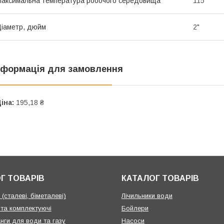
аксимальна температура робочого середовища
115
іаметр, дюйм
2"
нформація для замовлення
іна:
195,18 ₴
Г ТОВАРІВ
КАТАЛОГ ТОВАРІВ
(сталеві, біметалеві)
Лічильники води
 та комплектуючі
Бойлери
нги для води та газу
Насоси