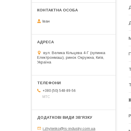
Д
Іван
Д
М
вул. Велика Кільцева 4-Г (зупинка
П
Електронмаш), ринок Окружна, Київ,
Україна
Т
Т
+380 (50) 548-89-56
МТС
Р
i.zhylenko@rs-industry.com.ua