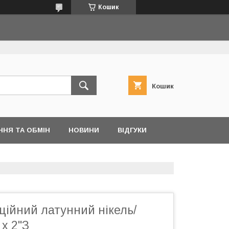
Кошик
Кошик
ННЯ ТА ОБМІН
НОВИНИ
ВІДГУКИ
ційний латунний нікель/
 х 2"З