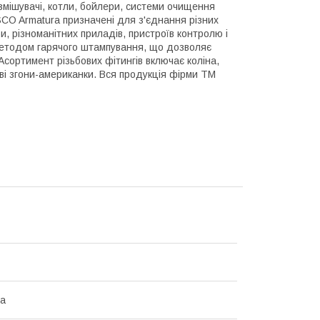
 змішувачі, котли, бойлери, системи очищення
ASCO Armatura призначені для з'єднання різних
и, різноманітних приладів, пристроїв контролю і
 методом гарячого штампування, що дозволяє
Асортимент різьбових фітингів включає коліна,
тові згони-американки. Вся продукція фірми ТМ
на