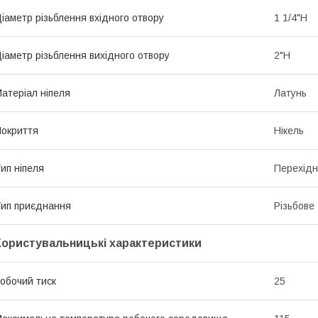
іаметр різьблення вхідного отвору
1 1/4"Н
іаметр різьблення вихідного отвору
2"Н
атеріал ніпеля
Латунь
окриття
Нікель
ип ніпеля
Перехід
ип приєднання
Різьбове
Користувальницькі характеристики
обочий тиск
25