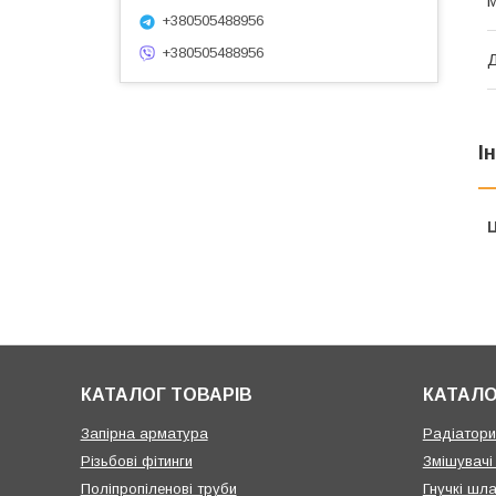
М
+380505488956
+380505488956
Д
І
Ц
КАТАЛОГ ТОВАРІВ
КАТАЛО
Запірна арматура
Радіатори 
Різьбові фітинги
Змішувачі
Поліпропіленові труби
Гнучкі шла