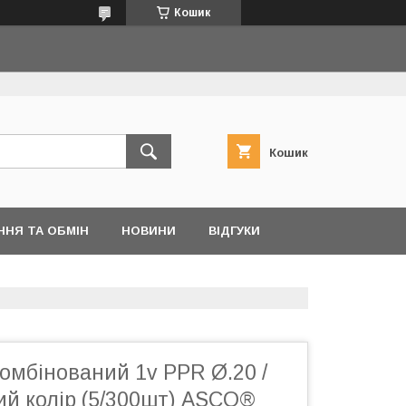
Кошик
Кошик
ННЯ ТА ОБМІН
НОВИНИ
ВІДГУКИ
омбінований 1v PPR Ø.20 /
ий колір (5/300шт) ASCO®