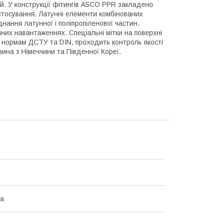
. У конструкції фітингів ASCO PPR закладено
астосування. Латунні елементи комбінованих
нання латунної і поліпропіленової частин.
чних навантаженнях. Спеціальні мітки на поверхні
є нормам ДСТУ та DIN, проходить контроль якості
вина з Німеччини та Південної Кореї.
на