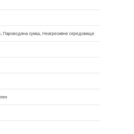
з, Пароводяна суміш, Неагресивне середовище
ілен