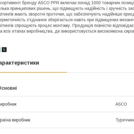
сортимент бренду ASCO PPR включає понад 1000 товарних позицій
ілька принципових рішень, що підвищують надійність і зручність з
ітингів мають зворотні проточки, що забезпечують надійніше приєд
ерметичність з'єднання зберігається навіть при підвищених механі
ітингів спрощують процес монтажу. Продукція повністю відповіда
а всіх етапах виробництва, де використовується високоякісна сиро
арактеристики
Основні
иробник
ASCO
раїна виробник
Туреччи