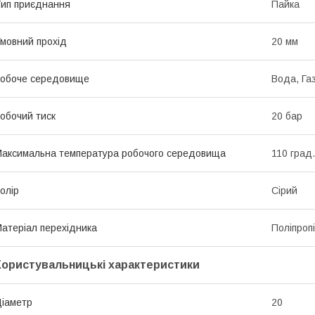
ип приєднання
Пайка
мовний прохід
20 мм
обоче середовище
Вода, Га
обочий тиск
20 бар
аксимальна температура робочого середовища
110 град.
олір
Сірий
атеріал перехідника
Поліпроп
Користувальницькі характеристики
іаметр
20