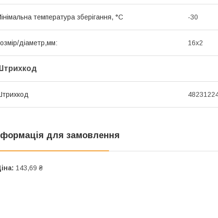
інімальна температура зберігання, °C
-30
озмір/діаметр,мм:
16х2
Штрихкод
Штрихкод
4823122
нформація для замовлення
іна:
143,69 ₴