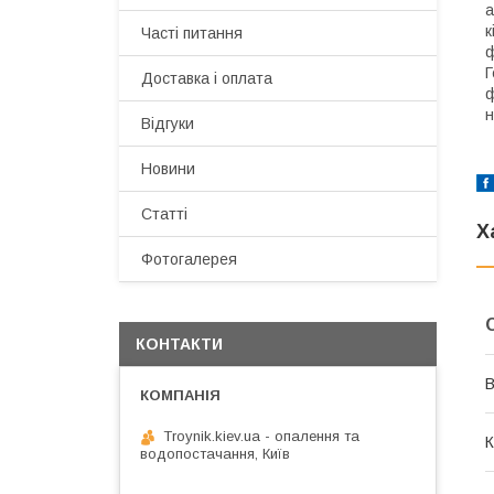
а
к
Часті питання
ф
Г
Доставка і оплата
ф
н
Відгуки
Новини
Статті
Х
Фотогалерея
КОНТАКТИ
В
Troynik.kiev.ua - опалення та
К
водопостачання, Київ