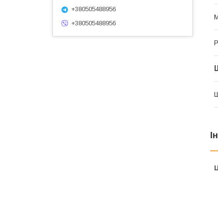
+380505488956
М
+380505488956
Р
І
Ц