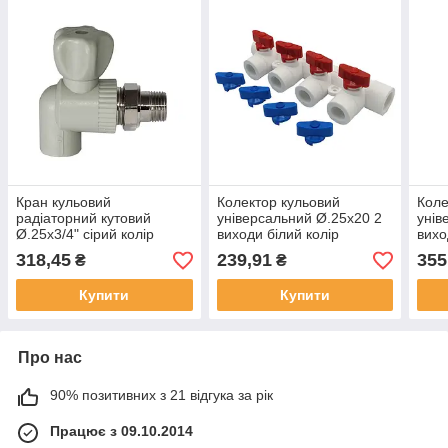
Кран кульовий
Колектор кульовий
Коле
радіаторний кутовий
універсальний Ø.25x20 2
унів
Ø.25x3/4" сірий колір
виходи білий колір
вихо
(5/45шт) ASCO®
(5/25шт) ASCO®
(3/
318,45
239,91
355
₴
₴
Купити
Купити
Про нас
90% позитивних з 21 відгука за рік
Працює з 09.10.2014