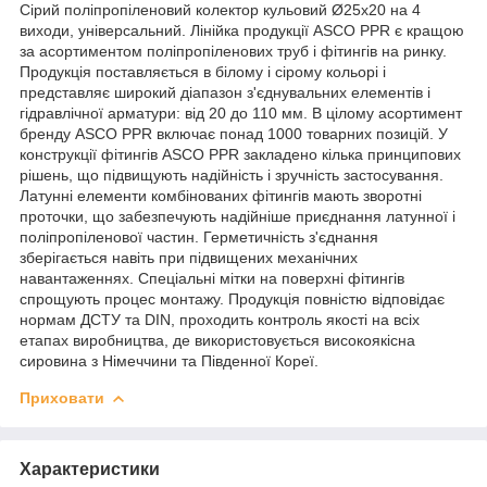
Сірий поліпропіленовий колектор кульовий Ø25х20 на 4
виходи, універсальний. Лінійка продукції ASCO PPR є кращою
за асортиментом поліпропіленових труб і фітингів на ринку.
Продукція поставляється в білому і сірому кольорі і
представляє широкий діапазон з'єднувальних елементів і
гідравлічної арматури: від 20 до 110 мм. В цілому асортимент
бренду ASCO PPR включає понад 1000 товарних позицій. У
конструкції фітингів ASCO PPR закладено кілька принципових
рішень, що підвищують надійність і зручність застосування.
Латунні елементи комбінованих фітингів мають зворотні
проточки, що забезпечують надійніше приєднання латунної і
поліпропіленової частин. Герметичність з'єднання
зберігається навіть при підвищених механічних
навантаженнях. Спеціальні мітки на поверхні фітингів
спрощують процес монтажу. Продукція повністю відповідає
нормам ДСТУ та DIN, проходить контроль якості на всіх
етапах виробництва, де використовується високоякісна
сировина з Німеччини та Південної Кореї.
Приховати
Характеристики