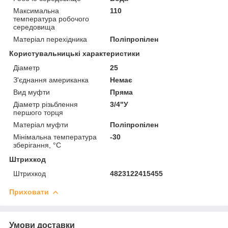
Максимальна
110
температура робочого
середовища
Матеріал перехідника
Поліпропілен
Користувальницькі характеристики
Діаметр
25
З'єднання американка
Немає
Вид муфти
Пряма
Діаметр різьблення
3/4"У
першого торця
Матеріал муфти
Поліпропілен
Мінімальна температура
-30
зберігання, °C
Штрихкод
Штрихкод
4823122415455
Приховати
Умови доставки