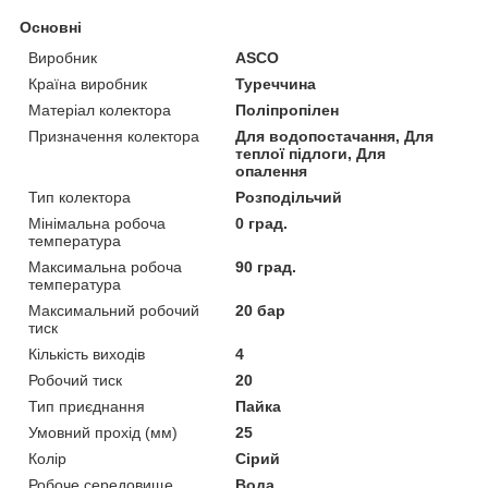
Основні
Виробник
ASCO
Країна виробник
Туреччина
Матеріал колектора
Поліпропілен
Призначення колектора
Для водопостачання, Для
теплої підлоги, Для
опалення
Тип колектора
Розподільчий
Мінімальна робоча
0 град.
температура
Максимальна робоча
90 град.
температура
Максимальний робочий
20 бар
тиск
Кількість виходів
4
Робочий тиск
20
Тип приєднання
Пайка
Умовний прохід (мм)
25
Колір
Сірий
Робоче середовище
Вода