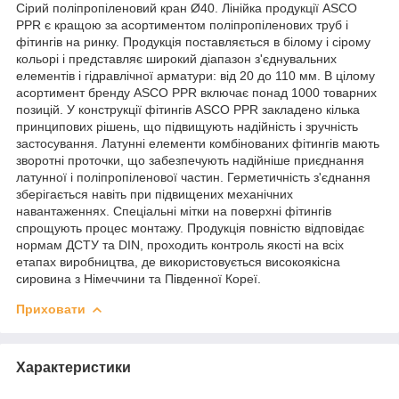
Сірий поліпропіленовий кран Ø40. Лінійка продукції ASCO
PPR є кращою за асортиментом поліпропіленових труб і
фітингів на ринку. Продукція поставляється в білому і сірому
кольорі і представляє широкий діапазон з'єднувальних
елементів і гідравлічної арматури: від 20 до 110 мм. В цілому
асортимент бренду ASCO PPR включає понад 1000 товарних
позицій. У конструкції фітингів ASCO PPR закладено кілька
принципових рішень, що підвищують надійність і зручність
застосування. Латунні елементи комбінованих фітингів мають
зворотні проточки, що забезпечують надійніше приєднання
латунної і поліпропіленової частин. Герметичність з'єднання
зберігається навіть при підвищених механічних
навантаженнях. Спеціальні мітки на поверхні фітингів
спрощують процес монтажу. Продукція повністю відповідає
нормам ДСТУ та DIN, проходить контроль якості на всіх
етапах виробництва, де використовується високоякісна
сировина з Німеччини та Південної Кореї.
Приховати
Характеристики