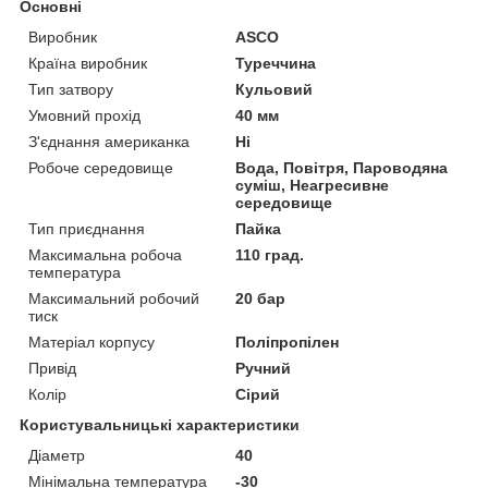
Основні
Виробник
ASCO
Країна виробник
Туреччина
Тип затвору
Кульовий
Умовний прохід
40 мм
З'єднання американка
Ні
Робоче середовище
Вода, Повітря, Пароводяна
суміш, Неагресивне
середовище
Тип приєднання
Пайка
Максимальна робоча
110 град.
температура
Максимальний робочий
20 бар
тиск
Матеріал корпусу
Поліпропілен
Привід
Ручний
Колір
Сірий
Користувальницькі характеристики
Діаметр
40
Мінімальна температура
-30