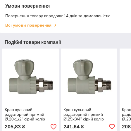
Умови повернення
Повернення товару впродовж 14 днів за домовленістю
Всі умови повернення
Подібні товари компанії
Кран кульовий
Кран кульовий
Кран
радіаторний прямий
радіаторний прямий
раді
Ø.20x1/2" сірий колір
Ø.25x3/4" сірий колір
Ø.20
(10/60шт) ASCO®
(5/50шт) ASCO®
(10
205,83
241,64
208
₴
₴