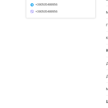
+380505488956
+380505488956
М
П
К
Д
Д
М