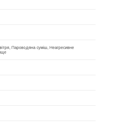
вітря, Пароводяна суміш, Неагресивне
ище