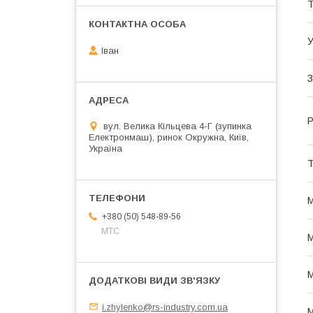
Т
У
Іван
З
Р
вул. Велика Кільцева 4-Г (зупинка
Електронмаш), ринок Окружна, Київ,
Україна
Т
М
+380 (50) 548-89-56
МТС
М
М
i.zhylenko@rs-industry.com.ua
М