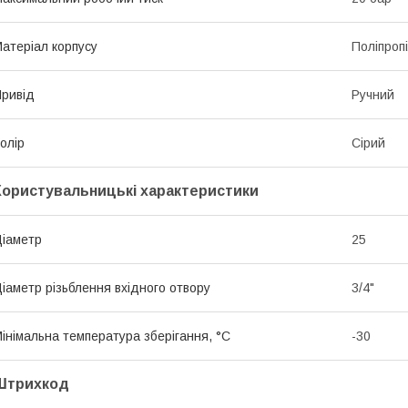
атеріал корпусу
Поліпроп
ривід
Ручний
олір
Сірий
Користувальницькі характеристики
іаметр
25
іаметр різьблення вхідного отвору
3/4"
інімальна температура зберігання, °C
-30
Штрихкод