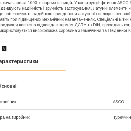
ключає понад 1000 товарних позицій. У конструкції фітингів ASCO
ідвищують надійність і зручність застосування. Латунні елементи к
о забезпечують надійніше приєднання латунної і поліпропіленової 
авіть при підвищених механічних навантаженнях. Спеціальні мітки 
родукція повністю відповідає нормам ДСТУ та DIN, проходить конт
икористовується високоякісна сировина з Німеччини та Південної К
арактеристики
Основні
иробник
ASCO
раїна виробник
Туреччи