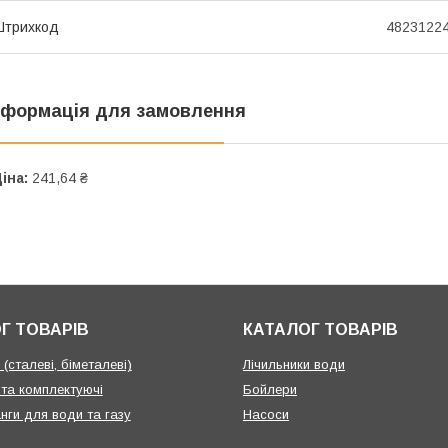
Штрихкод
4823122
нформація для замовлення
іна:
241,64 ₴
Г ТОВАРІВ
КАТАЛОГ ТОВАРІВ
(сталеві, біметалеві)
Лічильники води
 та комплектуючі
Бойлери
нги для води та газу
Насоси