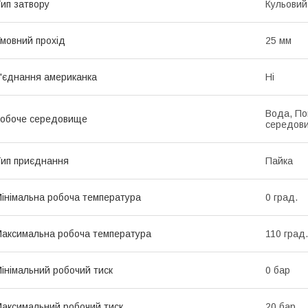
ип затвору
Кульовий
мовний прохід
25 мм
'єднання американка
Ні
Вода, По
обоче середовище
середов
ип приєднання
Пайка
інімальна робоча температура
0 град.
аксимальна робоча температура
110 град.
інімальний робочий тиск
0 бар
аксимальний робочий тиск
20 бар