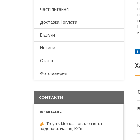
в
п
Часті питання
щ
н
Доставка і оплата
П
в
Відгуки
Новини
Статті
Х
Фотогалерея
КОНТАКТИ
В
Troynik.kiev.ua - опалення та
К
водопостачання, Київ