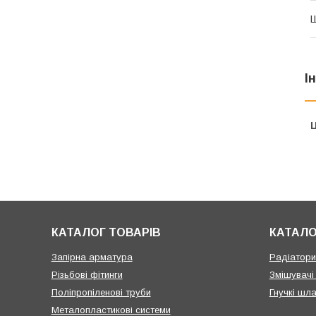
І
Ц
КАТАЛОГ ТОВАРІВ
КАТАЛО
Запірна арматура
Радіатори 
Різьбові фітинги
Змішувачі
Поліпропіленові труби
Гнучкі шла
Металопластикові системи