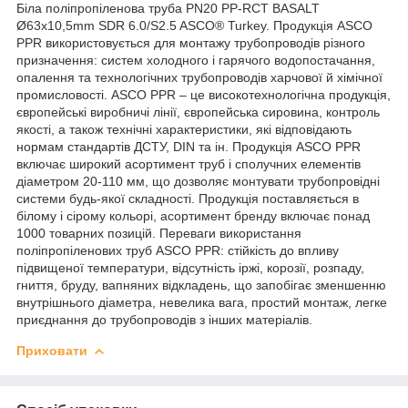
Біла поліпропіленова труба PN20 PP-RCT BASALT
Ø63x10,5mm SDR 6.0/S2.5 ASCO® Turkey. Продукція ASCO
PPR використовується для монтажу трубопроводів різного
призначення: систем холодного і гарячого водопостачання,
опалення та технологічних трубопроводів харчової й хімічної
промисловості. ASCO PPR – це високотехнологічна продукція,
європейські виробничі лінії, європейська сировина, контроль
якості, а також технічні характеристики, які відповідають
нормам стандартів ДСТУ, DIN та ін. Продукція ASCO PPR
включає широкий асортимент труб і сполучних елементів
діаметром 20-110 мм, що дозволяє монтувати трубопровідні
системи будь-якої складності. Продукція поставляється в
білому і сірому кольорі, асортимент бренду включає понад
1000 товарних позицій. Переваги використання
поліпропіленових труб ASCO PPR: стійкість до впливу
підвищеної температури, відсутність іржі, корозії, розпаду,
гниття, бруду, вапняних відкладень, що запобігає зменшенню
внутрішнього діаметра, невелика вага, простий монтаж, легке
приєднання до трубопроводів з інших матеріалів.
Приховати