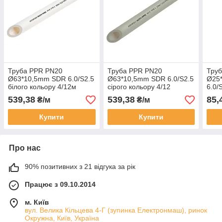
Труба PPR PN20
Труба PPR PN20
Тру
Ø63*10,5mm SDR 6.0/S2.5
Ø63*10,5mm SDR 6.0/S2.5
Ø25
білого кольору 4/12м
сірого кольору 4/12
6.0/
ASCO®
ASCO®
кол
539,38
539,38
85,
₴/м
₴/м
Купити
Купити
Про нас
90% позитивних з 21 відгука за рік
Працює з 09.10.2014
м. Київ
вул. Велика Кільцева 4-Г (зупинка Електронмаш), ринок
Окружна, Київ, Україна