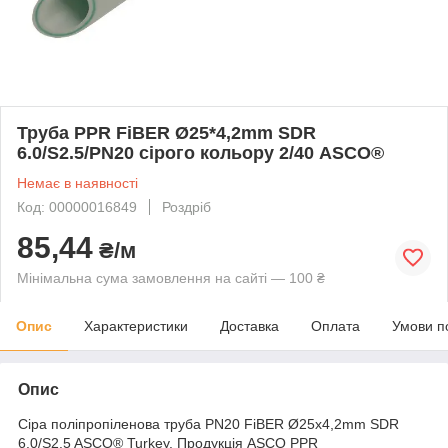
Труба PPR FiBER Ø25*4,2mm SDR
6.0/S2.5/PN20 сірого кольору 2/40 ASCO®
Немає в наявності
Код: 00000016849
Роздріб
85,44
₴/м
Мінімальна сума замовлення на сайті — 100 ₴
Опис
Характеристики
Доставка
Оплата
Умови п
Опис
Сіра поліпропіленова труба PN20 FiBER Ø25x4,2mm SDR
6.0/S2.5 ASCO® Turkey. Продукція ASCO PPR