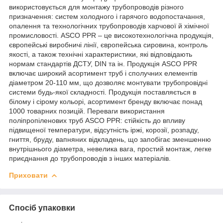
використовується для монтажу трубопроводів різного
призначення: систем холодного і гарячого водопостачання,
опалення та технологічних трубопроводів харчової й хімічної
промисловості. ASCO PPR – це високотехнологічна продукція,
європейські виробничі лінії, європейська сировина, контроль
якості, а також технічні характеристики, які відповідають
нормам стандартів ДСТУ, DIN та ін. Продукція ASCO PPR
включає широкий асортимент труб і сполучних елементів
діаметром 20-110 мм, що дозволяє монтувати трубопровідні
системи будь-якої складності. Продукція поставляється в
білому і сірому кольорі, асортимент бренду включає понад
1000 товарних позицій. Переваги використання
поліпропіленових труб ASCO PPR: стійкість до впливу
підвищеної температури, відсутність іржі, корозії, розпаду,
гниття, бруду, вапняних відкладень, що запобігає зменшенню
внутрішнього діаметра, невелика вага, простий монтаж, легке
приєднання до трубопроводів з інших матеріалів.
Приховати
Спосіб упаковки