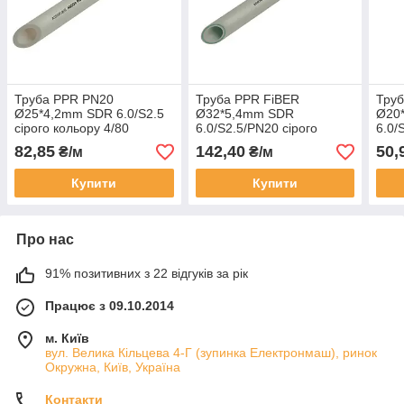
Труба PPR PN20
Труба PPR FiBER
Труб
Ø25*4,2mm SDR 6.0/S2.5
Ø32*5,4mm SDR
Ø20
сірого кольору 4/80
6.0/S2.5/PN20 сірого
6.0/
ASCO®
кольору 2/20 ASCO®
коль
82,85
142,40
50,
₴/м
₴/м
Купити
Купити
Про нас
91% позитивних з 22 відгуків за рік
Працює з 09.10.2014
м. Київ
вул. Велика Кільцева 4-Г (зупинка Електронмаш), ринок
Окружна, Київ, Україна
Контакти