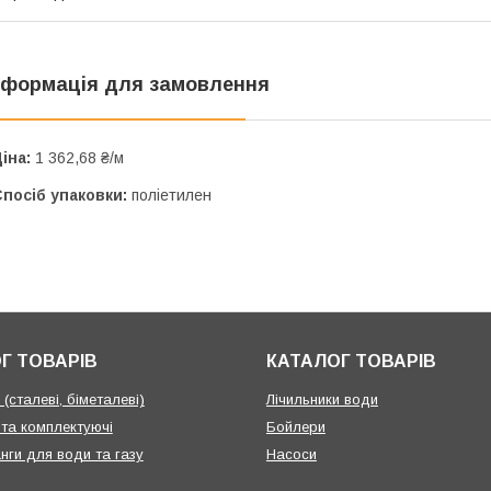
нформація для замовлення
іна:
1 362,68 ₴/м
посіб упаковки:
поліетилен
Г ТОВАРІВ
КАТАЛОГ ТОВАРІВ
(сталеві, біметалеві)
Лічильники води
 та комплектуючі
Бойлери
нги для води та газу
Насоси