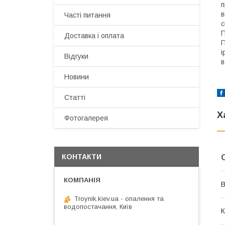
п
в
Часті питання
с
П
Доставка і оплата
П
і
Відгуки
в
Новини
Статті
Х
Фотогалерея
КОНТАКТИ
В
Troynik.kiev.ua - опалення та
водопостачання, Київ
К