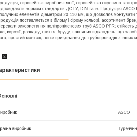
родукція, європейські виробничі лінії, європейська сировина, контро
ідповідають нормам стандартів ДСТУ, DIN та ін. Продукція ASCO 
получних елементів діаметром 20-110 мм, що дозволяє монтувати т
родукція поставляється в білому і сірому кольорі, асортимент бре
ереваги використання поліпропіленових труб ASCO PPR: стійкість 
ржі, корозії, розпаду, гниття, бруду, вапняних відкладень, що зап
ага, простий монтаж, легке приєднання до трубопроводів з інших м
арактеристики
Основні
иробник
ASCO
раїна виробник
Туреччи