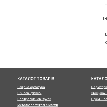
І
Ц
С
КАТАЛОГ ТОВАРІВ
КАТАЛО
Запірна арматура
Радіатори 
Різьбові фітинги
Змішувачі
Поліпропіленові труби
Гнучкі шла
Металопластикові системи