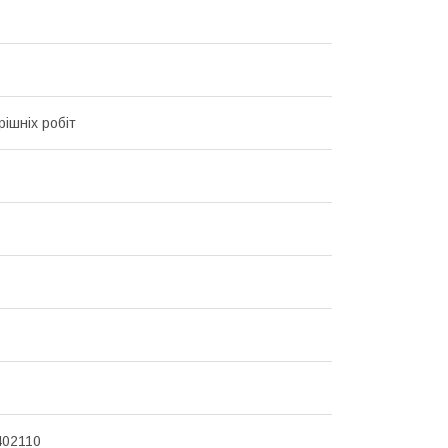
рішніх робіт
402110