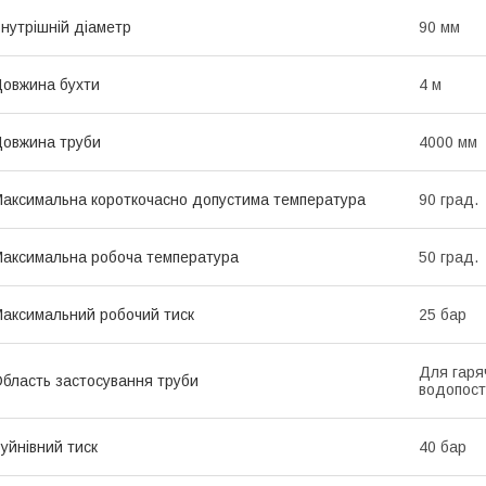
нутрішній діаметр
90 мм
овжина бухти
4 м
овжина труби
4000 мм
аксимальна короткочасно допустима температура
90 град.
аксимальна робоча температура
50 град.
аксимальний робочий тиск
25 бар
Для гаря
бласть застосування труби
водопост
уйнівний тиск
40 бар