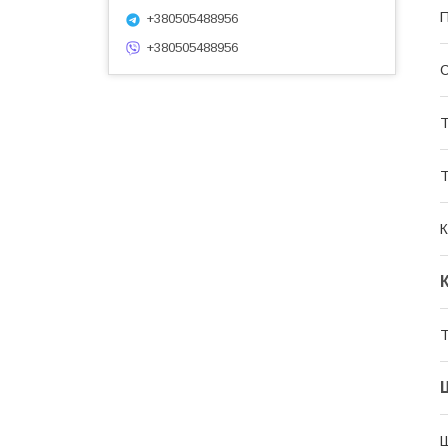
П
+380505488956
+380505488956
С
Т
Т
К
Т