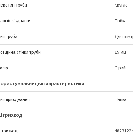
еретин труби
Кругле
посіб з'єднання
Пайка
ип труби
Для внут
овщина стінки труби
15 мм
олір
Сірий
Користувальницькі характеристики
ип приєднання
Пайка
Штрихкод
Штрихкод
4823122