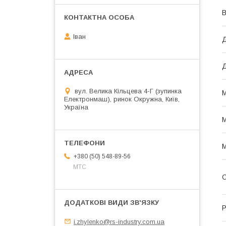
В
Іван
Д
Д
вул. Велика Кільцева 4-Г (зупинка
М
Електронмаш), ринок Окружна, Київ,
Україна
М
М
+380 (50) 548-89-56
МТС
О
Р
i.zhylenko@rs-industry.com.ua