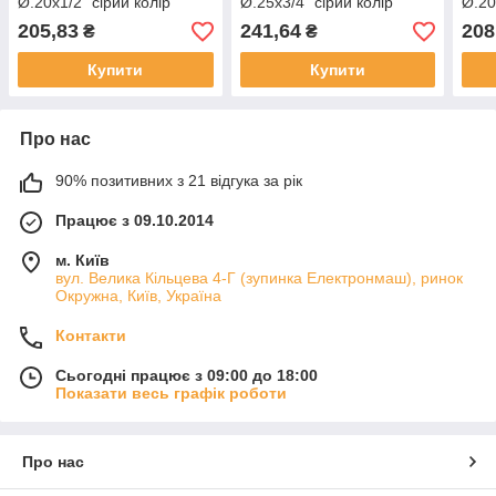
Ø.20x1/2" сірий колір
Ø.25x3/4" сірий колір
Ø.20
(10/60шт) ASCO®
(5/50шт) ASCO®
(10
205,83
241,64
208
₴
₴
Купити
Купити
Про нас
90% позитивних з 21 відгука за рік
Працює з 09.10.2014
м. Київ
вул. Велика Кільцева 4-Г (зупинка Електронмаш), ринок
Окружна, Київ, Україна
Контакти
Сьогодні працює з 09:00 до 18:00
Показати весь графік роботи
Про нас