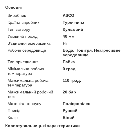
Основні
Виробник
ASCO
Країна виробник
Туреччина
Тип затвору
Кульовий
Умовний прохід
40 мм
З'єднання американка
Ні
Робоче середовище
Вода, Повітря, Неагресивне
середовище
Тип приєднання
Пайка
Мінімальна робоча
0 град.
температура
Максимальна робоча
110 град.
температура
Максимальний робочий
20 бар
тиск
Матеріал корпусу
Поліпропілен
Привід
Ручний
Колір
Білий
Користувальницькі характеристики