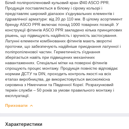
Білий поліпропіленовий кульовий кран Ø40 ASCO PPR.
Продукція поставляється в білому і сірому кольорі і
представляє широкий діапазон з'єднувальних елементів і
гідравлічної арматури: від 20 до 110 мм. В цілому асортимент
бренду ASCO PPR включає понад 1000 товарних позицій. У
конструкції фітингів ASCO PPR закладено кілька принципових
рішень, що підвищують надійність і зручність застосування.
Латунні елементи комбінованих фітингів мають зворотні
проточки, що забезпечують надійніше приєднання латунної і
поліпропіленової частин. Герметичність з'єднання
зберігається навіть при підвищених механічних
навантаженнях. Спеціальні мітки на поверхні фітингів
спрощують процес монтажу. Продукція повністю відповідає
нормам ДСТУ та DIN, проходить контроль якості на всіх
етапах виробництва, де використовується високоякісна
сировина з Німеччини та Південної Кореї. Розрахунковий
термін служби – 50 років за умови правильного монтажу і
експлуатації.
Приховати
Характеристики