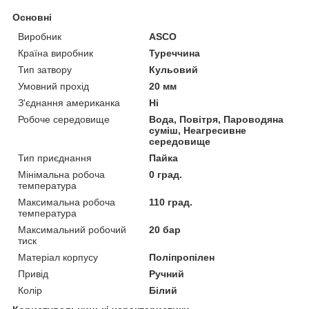
Основні
Виробник
ASCO
Країна виробник
Туреччина
Тип затвору
Кульовий
Умовний прохід
20 мм
З'єднання американка
Ні
Робоче середовище
Вода, Повітря, Пароводяна
суміш, Неагресивне
середовище
Тип приєднання
Пайка
Мінімальна робоча
0 град.
температура
Максимальна робоча
110 град.
температура
Максимальний робочий
20 бар
тиск
Матеріал корпусу
Поліпропілен
Привід
Ручний
Колір
Білий