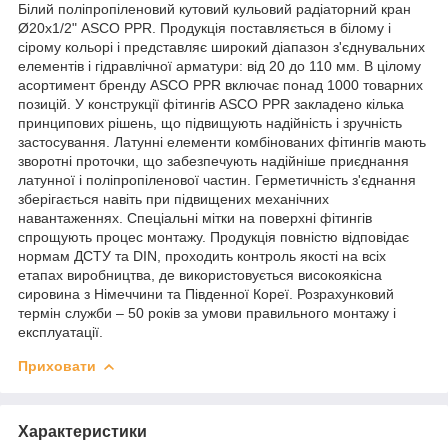
Білий поліпропіленовий кутовий кульовий радіаторний кран
Ø20х1/2" ASCO PPR. Продукція поставляється в білому і
сірому кольорі і представляє широкий діапазон з'єднувальних
елементів і гідравлічної арматури: від 20 до 110 мм. В цілому
асортимент бренду ASCO PPR включає понад 1000 товарних
позицій. У конструкції фітингів ASCO PPR закладено кілька
принципових рішень, що підвищують надійність і зручність
застосування. Латунні елементи комбінованих фітингів мають
зворотні проточки, що забезпечують надійніше приєднання
латунної і поліпропіленової частин. Герметичність з'єднання
зберігається навіть при підвищених механічних
навантаженнях. Спеціальні мітки на поверхні фітингів
спрощують процес монтажу. Продукція повністю відповідає
нормам ДСТУ та DIN, проходить контроль якості на всіх
етапах виробництва, де використовується високоякісна
сировина з Німеччини та Південної Кореї. Розрахунковий
термін служби – 50 років за умови правильного монтажу і
експлуатації.
Приховати
Характеристики