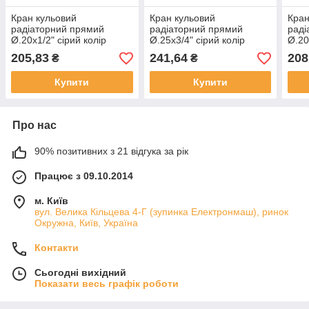
Кран кульовий
Кран кульовий
Кран
радіаторний прямий
радіаторний прямий
раді
Ø.20x1/2" сірий колір
Ø.25x3/4" сірий колір
Ø.20
(10/60шт) ASCO®
(5/50шт) ASCO®
(10
205,83
241,64
208
₴
₴
Купити
Купити
Про нас
90% позитивних з 21 відгука за рік
Працює з 09.10.2014
м. Київ
вул. Велика Кільцева 4-Г (зупинка Електронмаш), ринок
Окружна, Київ, Україна
Контакти
Сьогодні вихідний
Показати весь графік роботи