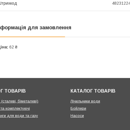
Штрихкод
4823122
нформація для замовлення
іна:
62 ₴
Г ТОВАРІВ
КАТАЛОГ ТОВАРІВ
(сталеві, біметалеві)
Лічильники води
 та комплектуючі
Бойлери
нги для води та газу
Насоси