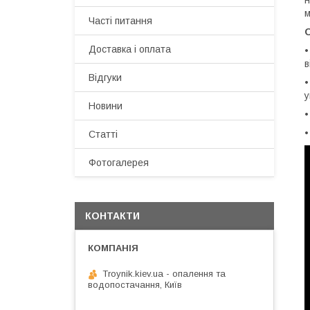
н
м
Часті питання
О
Доставка і оплата
•
в
Відгуки
•
Новини
•
•
Статті
Фотогалерея
КОНТАКТИ
Troynik.kiev.ua - опалення та
водопостачання, Київ