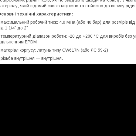
еагресивних рідин і газів, які не завдають шкоди матеріалу, з якого
атеріалу, який відомий своєю міцністю та стійкістю до впливу рідин 
сновні технічні характеристики:
 максимальний робочий тиск: 4,0 МПа (або 40 бар) для розмірів від 
ід 1 1/4" до 2"
 температурний діапазон роботи: -20 до +200 °C для виробів без у
ущільненням EPDM
 матеріал корпусу: латунь типу CW617N (або ЛС 59-2)
 різьба внутрішня — внутрішня.