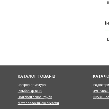
І
Ц
КАТАЛОГ ТОВАРІВ
КАТАЛО
Запірна арматура
Радіатори 
Різьбові фітинги
Змішувачі
Поліпропіленові труби
Гнучкі шла
Металопластикові системи