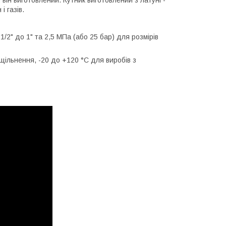
 він виготовлений. Кутник виготовлений з латуні -
і газів.
1/2" до 1" та 2,5 МПа (або 25 бар) для розмірів
щільнення, -20 до +120 °C для виробів з