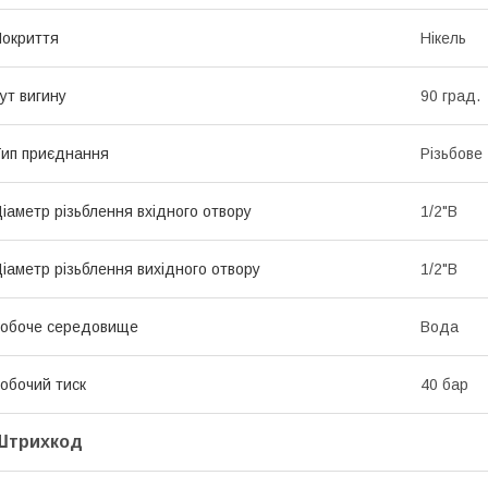
окриття
Нікель
ут вигину
90 град.
ип приєднання
Різьбове
іаметр різьблення вхідного отвору
1/2"В
іаметр різьблення вихідного отвору
1/2"В
обоче середовище
Вода
обочий тиск
40 бар
Штрихкод