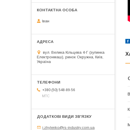
Іван
вул. Велика Кільцева 4-Г (зупинка
Х
Електронмаш), ринок Окружна, Київ,
Україна
+380 (50) 548-89-56
В
МТС
К
М
i.zhylenko@rs-industry.com.ua