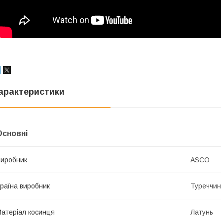
арактеристики
Основні
иробник
ASCO
раїна виробник
Туреччи
атеріал косинця
Латунь