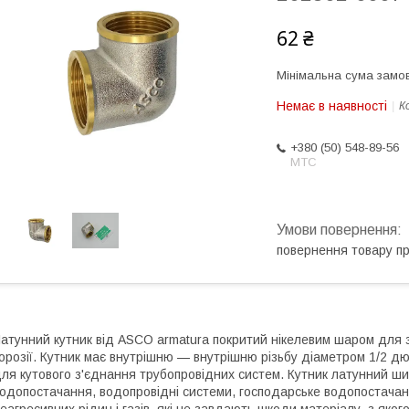
62 ₴
Мінімальна сума замов
Немає в наявності
К
+380 (50) 548-89-56
МТС
повернення товару п
атунний кутник від ASCO armatura покритий нікелевим шаром для з
орозії. Кутник має внутрішню — внутрішню різьбу діаметром 1/2 д
ля кутового з'єднання трубопровідних систем. Кутник латунний ш
одопостачання, водопровідні системи, господарське водопостача