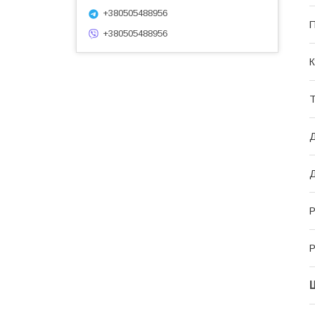
+380505488956
П
+380505488956
К
Т
Д
Д
Р
Р