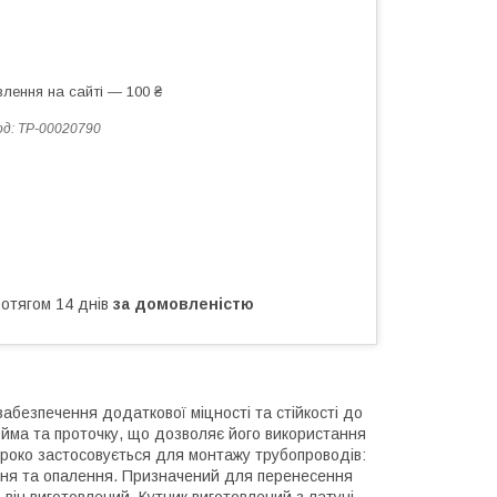
лення на сайті — 100 ₴
од:
ТР-00020790
ротягом 14 днів
за домовленістю
абезпечення додаткової міцності та стійкості до
юйма та проточку, що дозволяє його використання
ироко застосовується для монтажу трубопроводів:
ння та опалення. Призначений для перенесення