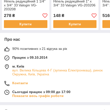
Ніпель редукційний 1 1/4"
Ніпель редукційний 1" x
Ніпе
х 3/4" ЗЗ Valogin VG-
3/4" ЗЗ Valogin VG-203206
3/4"
203208
278
148
516
₴
₴
Купити
Купити
Про нас
90% позитивних з 21 відгука за рік
Працює з 09.10.2014
м. Київ
вул. Велика Кільцева 4-Г (зупинка Електронмаш), ринок
Окружна, Київ, Україна
Контакти
Сьогодні працює з 09:00 до 17:00
Показати весь графік роботи