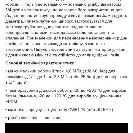
корозії. Ніпель має зовнішню — зовнішню різьбу діаметром
3/4 дюйма та проточку, що дозволяє його використання для
з'єднання частин трубопроводу з внутрішніми різьбами одного
діаметра. Ніпель латунний широко застосовується для
монтажу трубопровідних систем: водопостачання,
водопровідні системи, господарське водопостачання та
опалення. Призначений для перенесення неагресивних рідин
і газів, які не завдають шкоди матеріалу, з якого він
виготовлений. Ніпель виготовлений з латуні - матеріалу, який
відомий своєю міцністю та стійкістю до впливу рідин і газів.
Основні технічні характеристики:
• максимальний робочий тиск: 4,0 МПа (або 40 бар) для
розмірів від 1/2" до 1" та 2,5 МПа (або 25 бар) для розмірів від
1 1/4" до 2"
• температурний діапазон роботи: -20 до +200 °C для виробів
без ущільнення, -20 до +120 °C для виробів з ущільненням
EPDM
• матеріал корпусу: латунь типу CW617N (або ЛС 59-2)
• різьба зовнішня — зовнішня.