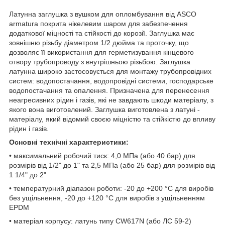
Латунна заглушка з вушком для опломбування від ASCO
armatura покрита нікелевим шаром для забезпечення
додаткової міцності та стійкості до корозії. Заглушка має
зовнішню різьбу діаметром 1/2 дюйма та проточку, що
дозволяє її використання для герметизування кінцевого
отвору трубопроводу з внутрішньою різьбою. Заглушка
латунна широко застосовується для монтажу трубопровідних
систем: водопостачання, водопровідні системи, господарське
водопостачання та опалення. Призначена для перенесення
неагресивних рідин і газів, які не завдають шкоди матеріалу, з
якого вона виготовлений. Заглушка виготовлена з латуні -
матеріалу, який відомий своєю міцністю та стійкістю до впливу
рідин і газів.
Основні технічні характеристики:
• максимальний робочий тиск: 4,0 МПа (або 40 бар) для
розмірів від 1/2" до 1" та 2,5 МПа (або 25 бар) для розмірів від
1 1/4" до 2"
• температурний діапазон роботи: -20 до +200 °C для виробів
без ущільнення, -20 до +120 °C для виробів з ущільненням
EPDM
• матеріал корпусу: латунь типу CW617N (або ЛС 59-2)