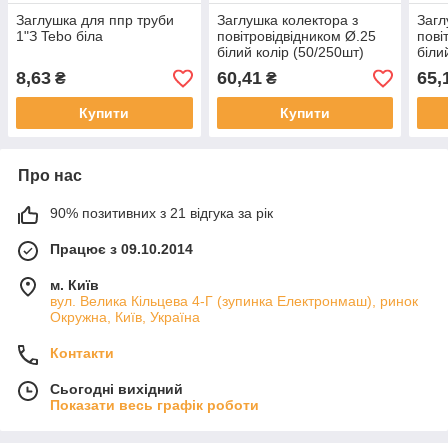
Заглушка для ппр труби
Заглушка колектора з
Загл
1"З Tebo біла
повітровідвідником Ø.25
пові
білий колір (50/250шт)
біли
ASCO®
ASC
8,63
60,41
65,
₴
₴
Купити
Купити
Про нас
90% позитивних з 21 відгука за рік
Працює з 09.10.2014
м. Київ
вул. Велика Кільцева 4-Г (зупинка Електронмаш), ринок
Окружна, Київ, Україна
Контакти
Сьогодні вихідний
Показати весь графік роботи