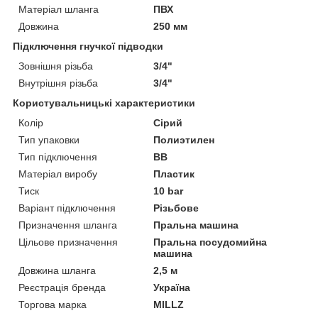
Матеріал шланга
ПВХ
Довжина
250 мм
Підключення гнучкої підводки
Зовнішня різьба
3/4"
Внутрішня різьба
3/4"
Користувальницькі характеристики
Колір
Сірий
Тип упаковки
Полиэтилен
Тип підключення
ВВ
Матеріал виробу
Пластик
Тиск
10 bar
Варіант підключення
Різьбове
Призначення шланга
Пральна машина
Цільове призначення
Пральна посудомийна
машина
Довжина шланга
2,5 м
Реєстрація бренда
Україна
Торгова марка
MILLZ