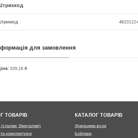
Штрихкод
Штрихкод
4823122
нформація для замовлення
іна:
339,16 ₴
Г ТОВАРІВ
КАТАЛОГ ТОВАРІВ
(сталеві, біметалеві)
Лічильники води
 та комплектуючі
Бойлери