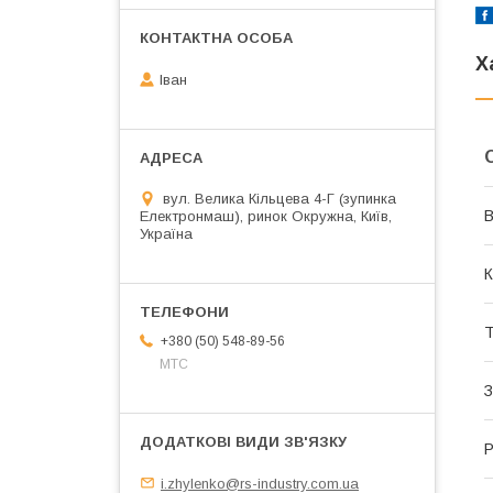
Х
Іван
вул. Велика Кільцева 4-Г (зупинка
В
Електронмаш), ринок Окружна, Київ,
Україна
К
Т
+380 (50) 548-89-56
МТС
З
Р
i.zhylenko@rs-industry.com.ua