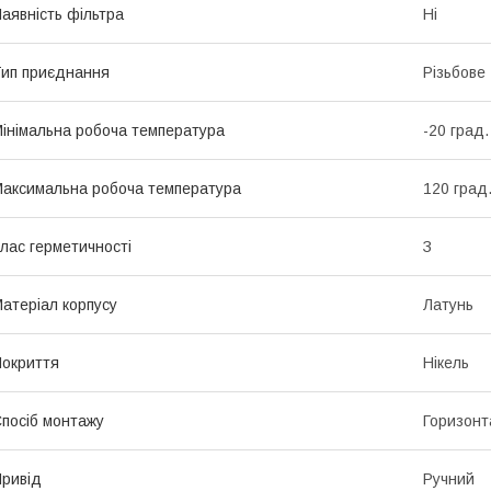
аявність фільтра
Ні
ип приєднання
Різьбове
інімальна робоча температура
-20 град.
аксимальна робоча температура
120 град
лас герметичності
З
атеріал корпусу
Латунь
окриття
Нікель
посіб монтажу
Горизонт
ривід
Ручний