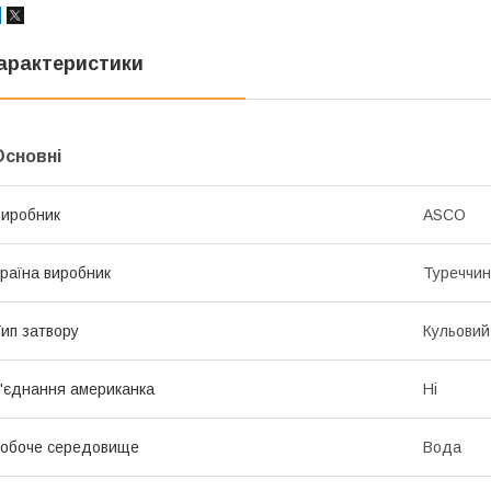
арактеристики
Основні
иробник
ASCO
раїна виробник
Туреччи
ип затвору
Кульовий
'єднання американка
Ні
обоче середовище
Вода