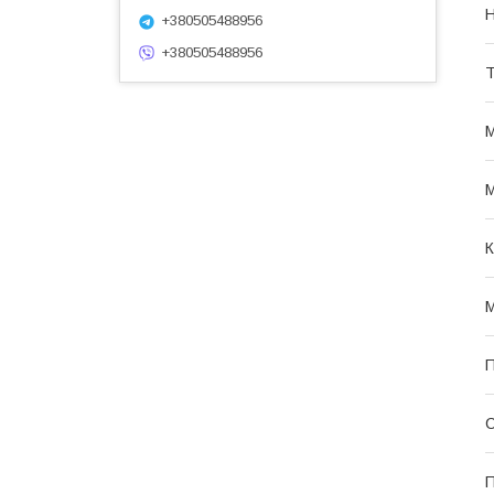
Н
+380505488956
+380505488956
Т
М
М
К
М
П
С
П