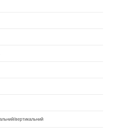
.
альний/вертикальний