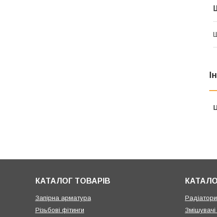
І
Ц
КАТАЛОГ ТОВАРІВ
КАТАЛО
Запірна арматура
Радіатори 
Різьбові фітинги
Змішувачі