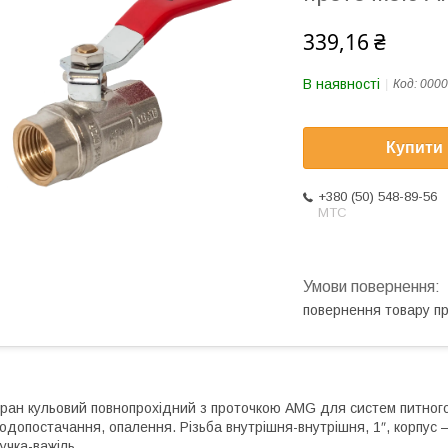
339,16 ₴
В наявності
Код:
0000
Купити
+380 (50) 548-89-56
МТС
повернення товару п
ран кульовий повнопрохідний з проточкою AMG для систем питного 
одопостачання, опалення. Різьба внутрішня-внутрішня, 1ʺ, корпус 
учка-важіль.