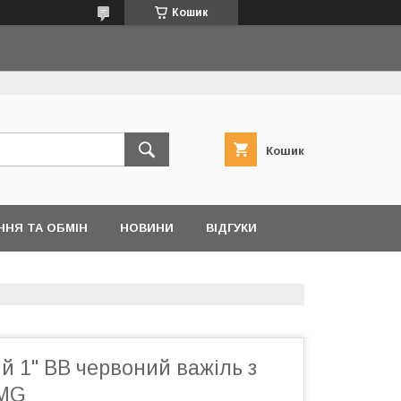
Кошик
Кошик
ННЯ ТА ОБМІН
НОВИНИ
ВІДГУКИ
й 1" ВВ червоний важіль з
AMG