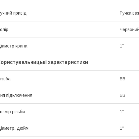
учний привід
Ручка ва
олір
Червони
іаметр крана
1"
Користувальницькі характеристики
ізьба
ВВ
ип підключення
ВВ
озмір різьби
1"
іаметр, дюйм
1"