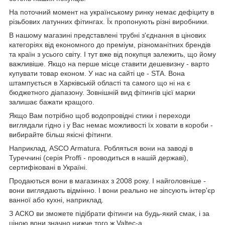
На поточний момент на українському ринку немає дефіциту в
різьбових латунних фітингах. Їх пропонують різні виробники.
В нашому магазині представлені трубні з'єднання в цінових
категоріях від економного до преміум, різноманітних брендів
та країн з усього світу. І тут вже від покупця залежить, що йому
важливіше. Якщо на перше місце ставити дешевизну - варто
купувати товар економ. У нас на сайті це - STA. Вона
штампується в Харківській області та самого що ні на є
бюджетного діапазону. Зовнішній вид фітингів цієї марки
залишає бажати кращого.
Якщо Вам потрібно щоб водопровідні стики і переходи
виглядали гідно і у Вас немає можливості їх ховати в короби -
вибирайте більш якісні фітинги.
Наприклад, ASCO Armatura. Робляться вони на заводі в
Туреччині (серія Proffi - проводиться в нашій державі),
сертифіковані в Україні.
Продаються вони в магазинах з 2008 року. І найголовніше -
вони виглядають відмінно. І вони реально не зіпсують інтер'єр
ванної або кухні, наприклад.
З АСКО ви зможете підібрати фітинги на будь-який смак, і за
ціною вони значно нижче того ж Valtec-а.