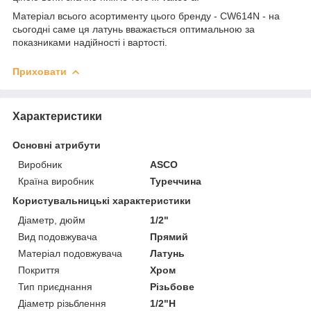
Матеріал всього асортименту цього бренду - CW614N - на
сьогодні саме ця латунь вважається оптимальною за
показниками надійності і вартості.
Приховати
Характеристики
Основні атрибути
Виробник
ASCO
Країна виробник
Туреччина
Користувальницькі характеристики
Діаметр, дюйм
1/2"
Вид подовжувача
Прямий
Матеріал подовжувача
Латунь
Покриття
Хром
Тип приєднання
Різьбове
Діаметр різьблення
1/2"Н