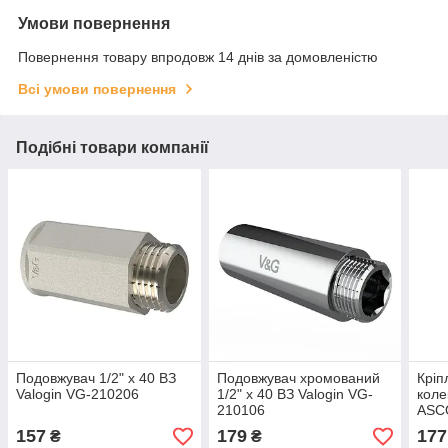
Умови повернення
Повернення товару впродовж 14 днів за домовленістю
Всі умови повернення
Подібні товари компанії
Подовжувач 1/2" x 40 ВЗ
Подовжувач хромований
Кріп
Valogin VG-210206
1/2" x 40 ВЗ Valogin VG-
коле
210106
ASC
157
179
177
₴
₴