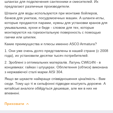
шлангах для подключения сантехники и смесителей. Их
предлагают различные производители.
Шланги для воды используются при монтаже бойлеров,
бачков для унитаза, посудомоечных машин. А шланги-иглы,
которые продаются парами, нужны для установки кранов для
умывальника, кухни и биде - словом для тех, которые
монтируются на горизонтальную поверхность с помощью
гаечки или шпилек.
Какие преимущества и плюсы именно ASCO Armatura?
1. Они уже очень долго представлены в нашей стране (с 2008
года), их установили десятки тысяч потребителей.
2. Зроблені з оптимальних матеріалів. Латунь CW614N - в
концевиках: гайках і штуцерах. Обплетення (обтиск) виконана
з нержавіючої сталі марки AISI 304.
Якщо ви шукаєте найкраще співвідношення ціна/якість - Вам
сюди. Тому що ті ж сильфонні підводки коштують дорожче. А
китайські аналоги обійдуться дешевше, але ми в них не
впевнені.
Приховати